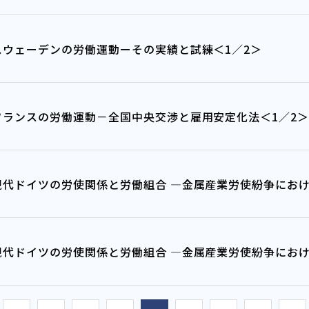
スウェーデンの労働運動ーその実績と試練＜1／2＞
フランスの労働運動－全国中央交渉と雇用安定化法＜1／2
代ドイツの労使関係と労働組合 ―金属産業労使紛争における
代ドイツの労使関係と労働組合 ―金属産業労使紛争における