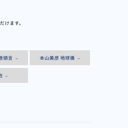
ただけます。
巻頭言
本山美彦 地球儀
他