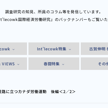
調査研究の知見、所員のコラム等を発信しています。
nt'lecowk――国際経済労働研究』のバックナンバーもご覧い
ecowk
Int'lecowk特集
古賀伸明 
& VIEWS
春闘特集
その
：岐路に立つカナダ労働運動 後編＜2／2＞