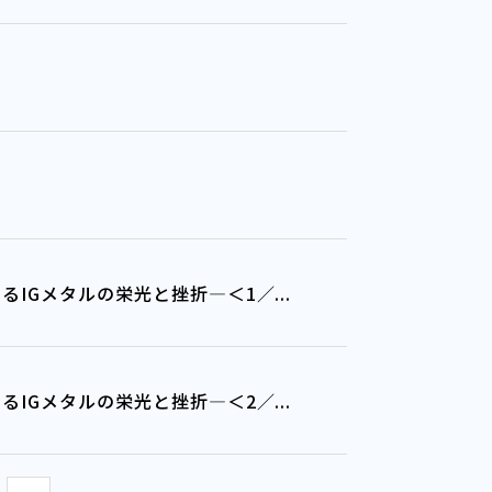
＞
IGメタルの栄光と挫折―＜1／...
IGメタルの栄光と挫折―＜2／...