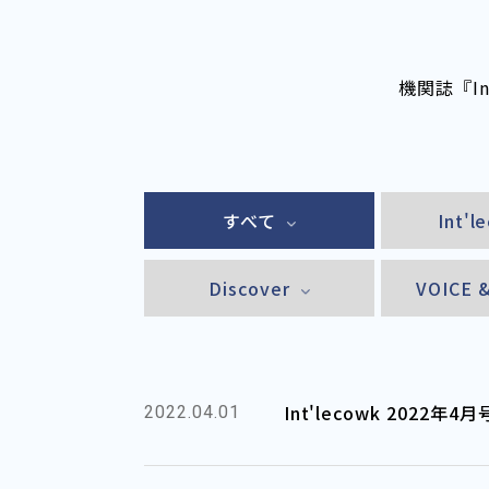
機関誌『I
すべて
Int'l
Discover
VOICE 
Int'lecowk 2022
2022.04.01