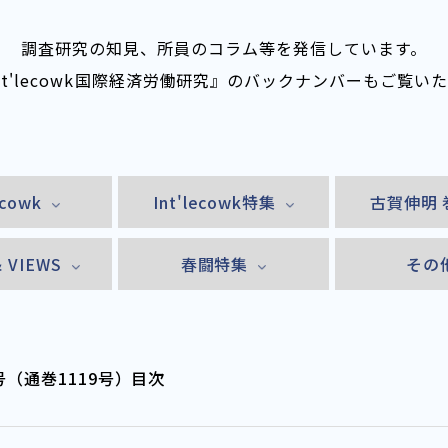
調査研究の知見、所員のコラム等を発信しています。
nt'lecowk――国際経済労働研究』のバックナンバーもご覧い
ecowk
Int'lecowk特集
古賀伸明 
& VIEWS
春闘特集
その
年4月号（通巻1119号）目次