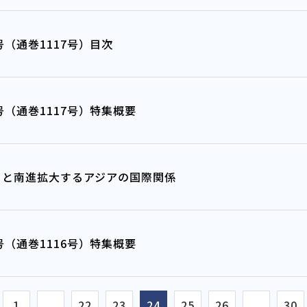
年2月号（通巻1117号）目次
年2月号（通巻1117号）特集概要
クと南進拡大するアジアの国際関係
年1月号（通巻1116号）特集概要
1
...
22
23
24
25
26
...
30