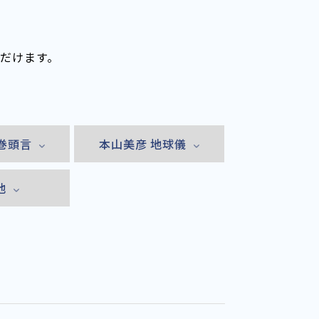
ただけます。
巻頭言
本山美彦 地球儀
他