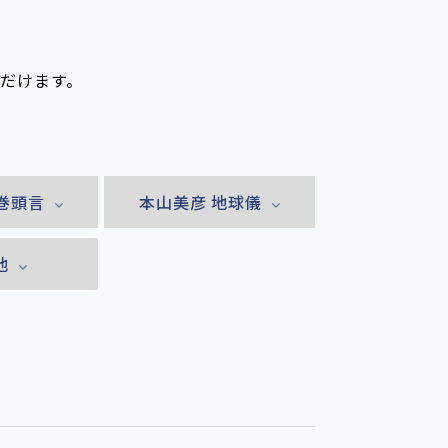
ただけます。
巻頭言
本山美彦 地球儀
他