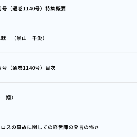
年5/6月号（通巻1140号）特集概要
成就 （景山 千愛）
5/6月号（通巻1140号）目次
井 翔）
イロスの事故に関しての経営陣の発言の怖さ