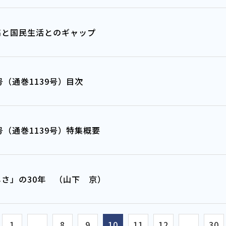
高と国民生活とのギャップ
年4月号（通巻1139号）目次
年4月号（通巻1139号）特集概要
しさ」の30年 （山下 京）
1
...
8
9
10
11
12
...
30