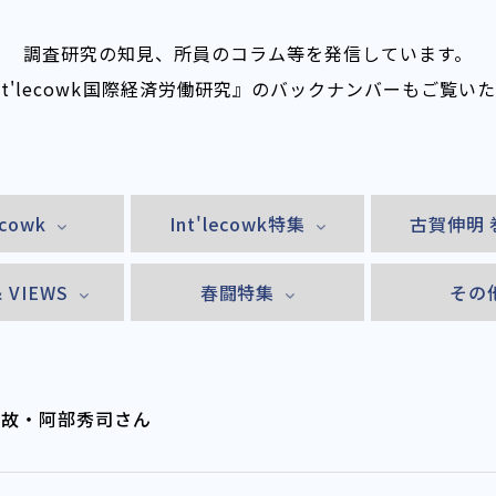
調査研究の知見、所員のコラム等を発信しています。
nt'lecowk――国際経済労働研究』のバックナンバーもご覧い
ecowk
Int'lecowk特集
古賀伸明 
& VIEWS
春闘特集
その
」と故・阿部秀司さん