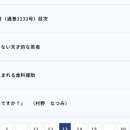
年9月号（通巻1133号）目次
せない天才的な若者
込まれる食料援助
いですか？」 （村野 なつみ）
1
...
11
12
13
14
15
...
30