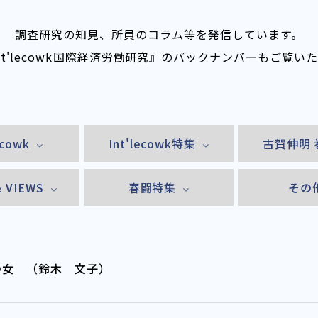
調査研究の知見、所員のコラム等を発信しています。
nt'lecowk――国際経済労働研究』のバックナンバーもご覧い
ecowk
Int'lecowk特集
古賀伸明 
& VIEWS
春闘特集
その
の女 （鈴木 文子）