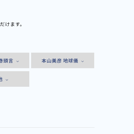
ただけます。
巻頭言
本山美彦 地球儀
他