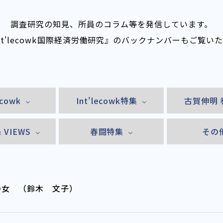
調査研究の知見、所員のコラム等を発信しています。
nt'lecowk――国際経済労働研究』のバックナンバーもご覧い
ecowk
Int'lecowk特集
古賀伸明 
& VIEWS
春闘特集
その
の女 （鈴木 文子）