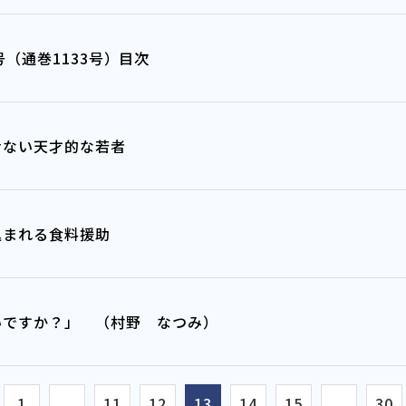
年9月号（通巻1133号）目次
せない天才的な若者
込まれる食料援助
いですか？」 （村野 なつみ）
1
...
11
12
13
14
15
...
30