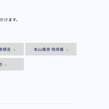
ただけます。
巻頭言
本山美彦 地球儀
他